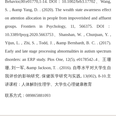
Behavior,00:e01770,1-14. DOI：10.1002/brb3.1770
2、Wang,
S. , &amp Yang, D. . (2020). The wealth state awareness effect
on attention allocation in people from impoverished and affluent
groups. Frontiers in Psychology, 11, 566375. DOI：
10.3389/fpsyg.2020.566375
3、Shanshan, W. , Chunjuan, Y. ,
Yijun, L. , Zhi, S. , Todd, J. , &amp Bernhardt, B. C. . (2017).
Early and late stage processing abnormalities in autism spectrum
disorders: an ERP study. Plos One, 12(5), e0178542-.
4、王珊
珊, 刘一军, &amp Jackson, T. . (2016). 自尊水平对大学生自
我评价的影响研究. 保健医学研究与实践, 13(002), 8-10.
主
讲课程：
人体解剖生理学、大学生心理健康教育
联系方式：
089865881093