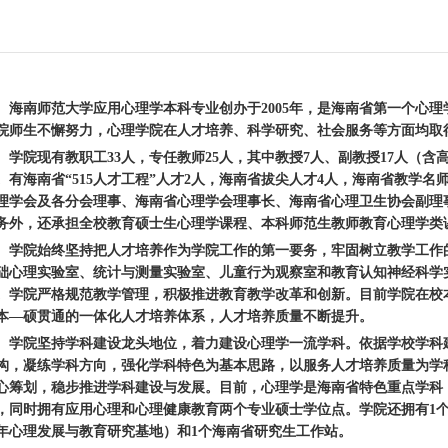
海南师范大学应用心理学本科专业创办于
2005年，是海南省第一个心理
院师生不懈努力，心理学院在人才培养、科学研究、社会服务等方面均取
学院现有教职工
33人，专任教师25人，其中教授7人、副教授17人（含
。有海南省“515人才工程”人才2人，海南省拔尖人才4人，海南省教学
理学会及各分会理事、海南省心理学会理事长、海南省心理卫生协会副理
务外，还承担全校教育硕士生心理学课程、本科师范生教师教育心理学类
学院始终坚持把人才培养作为学院工作的第一要务，牢固树立教学工作
础心理实验室、统计与测量实验室、儿童行为观察室和教育认知神经科学
。学院严格规范教学管理，积极推进教育教学改革和创新。目前学院在校
本—硕贯通的一体化人才培养体系，人才培养质量不断提升。
学院坚持学科建设龙头地位，着力建设心理学一流学科。依据学校学科
构，凝练学科方向，强化学科特色为基本思路，以服务人才培养质量为学
心筹划，稳步推进学科建设与发展。目前，心理学是海南省特色重点学科
，同时拥有应用心理和心理健康教育两个专业硕士学位点。学院还拥有
1
年心理发展与教育研究基地）和1个海南省研究生工作站。