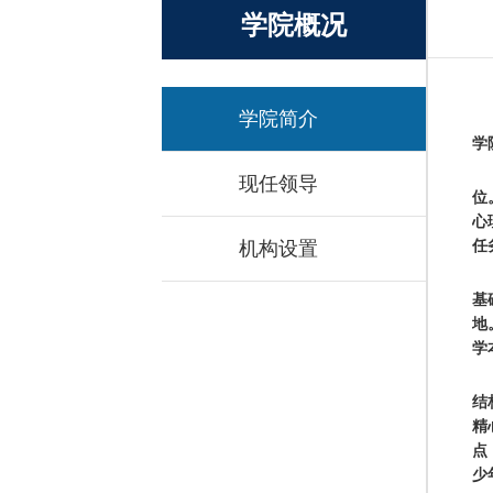
学院概况
学院简介
学
现任领导
位
心
机构设置
任
基
地
学
结
精
点
少