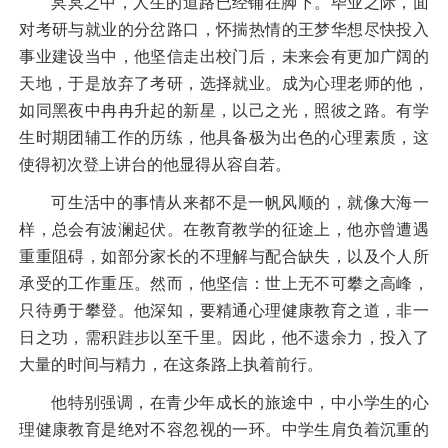
冥冥之中，人生的道路已经铺在脚下。毕业之际，面
对考研与就业的分岔路口，怀揣热情的王梦华想尽快投入
事业建设当中，他坚信走出校门后，未来会有更加广阔的
天地，于是放弃了考研，选择就业。成为心理老师的他，
如同黑夜中冉冉升起的新星，以己之光，照彼之路。有学
生时期团辅工作的历练，他具备极为出色的心理素质，这
使得初次登上讲台的他显得从容自若。
可生活中的事情从来都不是一帆风顺的，就像大海一
样，总会有波澜起伏。在教育教学的征途上，他亦曾遭遇
重重阻碍，如部分家长的不理解与配合缺失，以及个人所
承受的工作重压。然而，他坚信：世上无不可攀之高峰，
只待勇于攀登。他深知，要精通心理健康教育之道，非一
日之功，需积跬步以至千里。因此，他不遗余力，投入了
大量的时间与精力，在这条路上执着前行。
他特别强调，在青少年成长的旅途中，中小学生的心
理健康教育是绝对不容忽视的一环。中学生肩负着沉重的