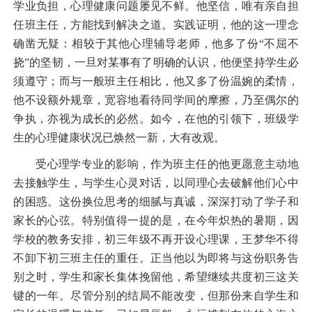
学业负担，心理健康问题屡见不鲜。他坚信，唯有亲自担
任班主任，方能找到解决之道。实践证明，他的这一理念
确凿无疑：相较于其他心理辅导老师，他多了份
“不屈不
挠”的坚韧，一旦对某事有了明确的认识，他便坚持学生必
须遵守；而与一般班主任相比，他又多了份温婉的柔情，
他不设额外规章，宽容地看待同学间的摩擦，乃至偶尔的
争执，亦视为成长的必然。如今，在他的引领下，班级学
生的心理健康状况已焕然一新，大有改观。
受心理学专业的影响，作为班主任的他更愿意主动地
去接触学生，与学生心灵对话，以同理心去破解他们心中
的困惑。这份换位思考的细腻与真诚，深深打动了学子和
家长的心弦。特别值得一提的是，在今年炽热的暑期，因
学校的教务安排，初三年级不再开设心理课，王梦华不得
不卸下初三班主任的重任。正当他以为即将与这份职务告
别之时，学生和家长集体挽留他，希望继续共度初三这关
键的一年。尽管分别的结局不能改变，但那份来自学生和