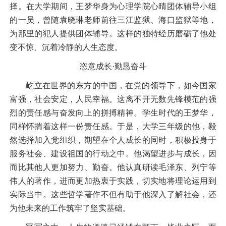
择。在大学期间，王梦华身为心理学院心晴团体辅导小组
的一员，曾随袁晓琳老师前往三江监狱、海口监狱等地，
为那里的犯人提供团体辅导。这样的独特经历磨砺了他处
变不惊、沉着冷静的人生态度。
恣意成长
·勤恳奋斗
屹立在世界的东方的中国，在党的领导下，如今国家
富强，社会安定，人民幸福。这离不开无数先锋模范的强
烈的责任感与奋发向上的拼搏精神。学生时代的王梦华，
同样怀揣着这样一份责任感。于是，大学三年级的他，毅
然选择加入党组织，期望在个人成长的同时，积极投身于
服务社会、建设祖国的行动之中。他渴望进步与成长，因
而比其他人更加努力、勤奋。他认真研读毛泽东、列宁等
伟人的著作，进而更加热衷于实践，切实地将理论运用到
实际当中。这些哲学著作不但有助于他深入了解社会，还
为他未来的工作筑牢了坚实基础。