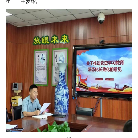
生——
王梦华
。