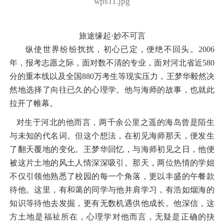
wps11.jpg
旅途缘起
·妙不可言
纵使世界纷纷扰扰，初心已定，便绝不回头。
2006
年，报考志愿之际，面对数不清的专业，面对河北省近580
分的重本线以及全国880万考生等现实压力，王梦华毅然决
然地选择了向往已久的心理学。他与海师的故事，也就此
拉开了帷幕。
对生于河北的他而言，两千余公里之遥的海岛曾是陌生
与未知的代名词。但这个想法，在初见海师那天，便发生
了翻天覆地的变化。王梦华回忆，与海师初见之日，他便
被这片土地的风土人情深深吸引。那天，两位热情的学姐
不仅引领他熟悉了校园的每一个角落，更以丰盛的午餐款
待他。这里，有和蔼的同学与他并肩学习，有浩如烟海的
知识等待他去发掘，更有无数机遇供他成长。他深信，这
方土地是福祉所在，心理学对他而言，无疑是正确的抉