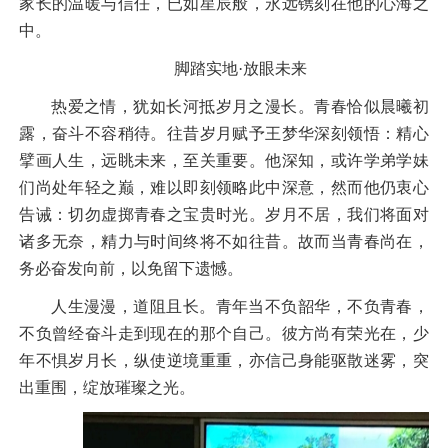
家长的温暖与信任，已如星辰般，永远镌刻在他的心海之
中。
脚踏实地
·放眼未来
热爱之情，犹如长河抵岁月之漫长。青春恰似晨曦初
露，奋斗不容稍待。往昔岁月赋予王梦华深刻领悟：精心
擘画人生，远眺未来，至关重要。他深知，或许学弟学妹
们尚处年轻之巅，难以即刻领略此中深意，然而他仍衷心
告诫：切勿虚掷青春之宝贵时光。岁月不居，我们将面对
诸多无奈，精力与时间终将不如往昔。故而当青春尚在，
务必奋发向前，以免留下遗憾。
人生漫漫，道阻且长。青年当不负韶华，不负青春，
不负曾经奋斗走到现在的那个自己。彼方尚有荣光在，少
年不惧岁月长，纵使逆境重重，亦信己身能驱散迷雾，突
出重围，绽放璀璨之光。