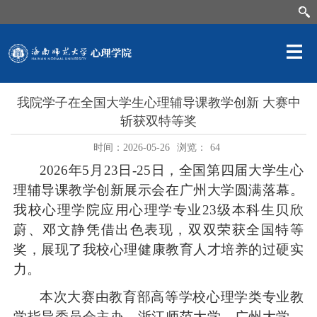
我院学子在全国大学生心理辅导课教学创新 大赛中
斩获双特等奖
时间：2026-05-26
浏览：
64
2026
年
5
月
23
日
-25
日，全国第四届大学生心
理辅导课教学创新展示会在广州大学圆满落幕。
我校
心理学院
应用心理学专业
23
级本科生
贝欣
蔚、邓文静
凭借出色表现，双双荣获
全国特等
奖
，展现了我校心理健康教育人才培养的过硬实
力。
本次大赛由教育部高等学校心理学类专业教
学指导委员会主办，浙江师范大学、广州大学、