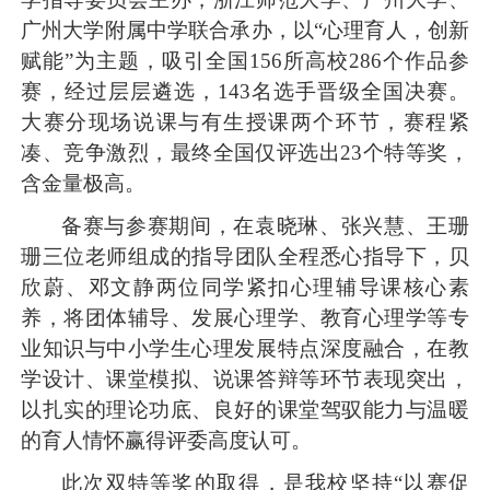
广州大学附属中学联合承办，以
“
心理育人，创新
赋能
”
为主题，吸引全国
156
所高校
286
个作品参
赛，经过层层遴选，
143
名选手晋级全国决赛。
大赛分现场说课与有生授课两个环节，赛程紧
凑、竞争激烈，最终全国仅评选出
23
个特等奖，
含金量极高。
备赛与参赛期间，在
袁晓琳、张兴慧、王珊
珊
三位老师组成的指导团队全程悉心指导下，贝
欣蔚、邓文静两位同学紧扣心理辅导课核心素
养，将团体辅导、发展心理学、教育心理学等专
业知识与中小学生心理发展特点深度融合，在教
学设计、课堂模拟、说课答辩等环节表现突出，
以扎实的理论功底、良好的课堂驾驭能力与温暖
的育人情怀赢得评委高度认可。
此次双特等奖的取得，是我校坚持
“
以赛促